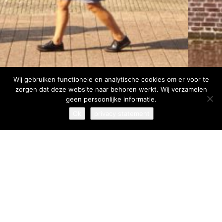
Wij gebruiken functionele en analytische cookies om er voor te
zorgen dat deze website naar behoren werkt. Wij verzamelen
geen persoonlijke informatie.
Ok
privacy statement
home
/
disciplines
/
architectuur
Architectuur
We ontwikkelen voortdurend vernieuwende concepten, die
dienend zijn aan de context. Dit houdt in dat we altijd de
context als uitgangspunt nemen en invulling geven binnen de
gestelde kaders. We staan dan ook voor contextuele