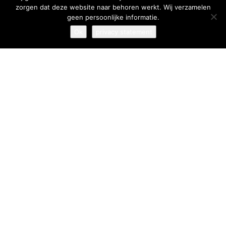
zorgen dat deze website naar behoren werkt. Wij verzamelen
geen persoonlijke informatie.
Ok
privacy statement
home
/
projecten
/
woningbouw
/
koloniewoningen frederiksoord
Koloniewoningen Frederiksoord
In het dorp Frederiksoord wordt de geschiedenis teruggebracht
met de bouw van 62 duurzame koloniewoningen. De woningen
worden op of nabij de originele locaties teruggebouwd, zodat
de herkenbaarheid in het landschap en de bebouwing zoveel
mogelijk wordt hersteld. Het gebied is aangemerkt als
belvedèregebied en staat op de nominatie voor de UNESCO
werelderfgoedlijst.
De originele koloniewoningen, waarvan nog een aantal in het
gebied zijn te vinden, dateren uit het begin van de 19e eeuw.