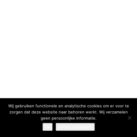
I have read and agree to the
terms & conditions
Wij gebruiken functionele en analytische cookies om er voor te
zorgen dat deze website naar behoren werkt. Wij verzamelen
geen persoonlijke informatie.
Ok
privacy statement