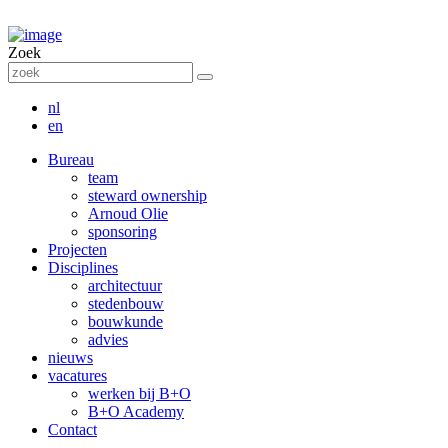
Zoek
nl
en
Bureau
team
steward ownership
Arnoud Olie
sponsoring
Projecten
Disciplines
architectuur
stedenbouw
bouwkunde
advies
nieuws
vacatures
werken bij B+O
B+O Academy
Contact