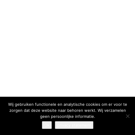
I have read and agree to the
terms & conditions
Wij gebruiken functionele en analytische cookies om er voor te
zorgen dat deze website naar behoren werkt. Wij verzamelen
geen persoonlijke informatie.
Ok
privacy statement