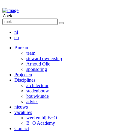
Zoek
nl
en
Bureau
team
steward ownership
Arnoud Olie
sponsoring
Projecten
Disciplines
architectuur
stedenbouw
bouwkunde
advies
nieuws
vacatures
werken bij B+O
B+O Academy
Contact