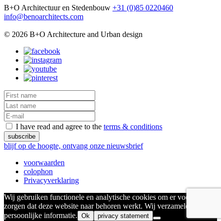
B+O Architectuur en Stedenbouw
+31 (0)85 0220460
info@benoarchitects.com
© 2026 B+O Architecture and Urban design
I have read and agree to the
terms & conditions
blijf op de hoogte, ontvang onze nieuwsbrief
voorwaarden
colophon
Privacyverklaring
Wij gebruiken functionele en analytische cookies om er voor te
zorgen dat deze website naar behoren werkt. Wij verzamelen geen
persoonlijke informatie.
Ok
privacy statement