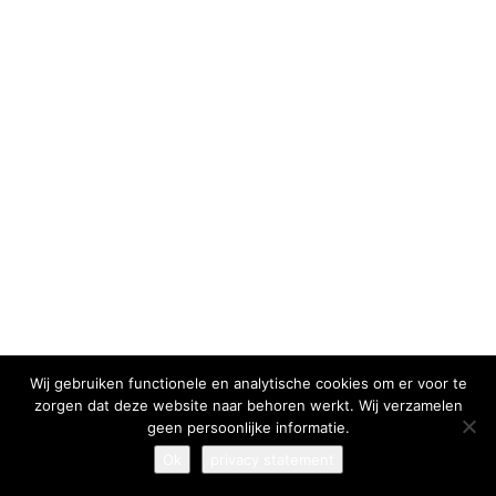
I have read and agree to the
terms & conditions
Wij gebruiken functionele en analytische cookies om er voor te
zorgen dat deze website naar behoren werkt. Wij verzamelen
geen persoonlijke informatie.
Ok
privacy statement