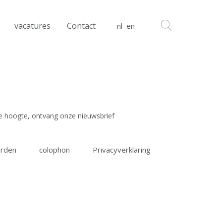
vacatures
Contact
nl
en
 de hoogte, ontvang onze nieuwsbrief
rden
colophon
Privacyverklaring
 read and agree to the
terms & conditions