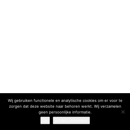
I have read and agree to the
terms & conditions
Wij gebruiken functionele en analytische cookies om er voor te
zorgen dat deze website naar behoren werkt. Wij verzamelen
geen persoonlijke informatie.
Ok
privacy statement