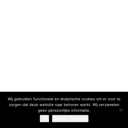
I have read and agree to the
terms & conditions
Wij gebruiken functionele en analytische cookies om er voor te
zorgen dat deze website naar behoren werkt. Wij verzamelen
geen persoonlijke informatie.
Ok
privacy statement