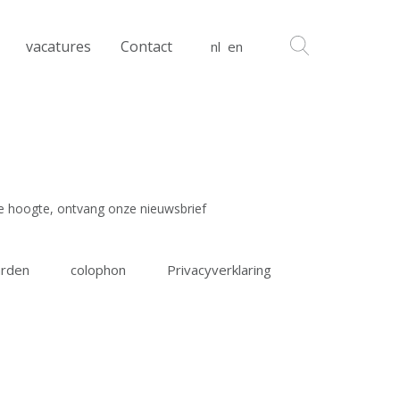
vacatures
Contact
nl
en
 de hoogte, ontvang onze nieuwsbrief
rden
colophon
Privacyverklaring
 read and agree to the
terms & conditions