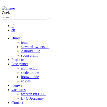
Zoek
nl
en
Bureau
team
steward ownership
Arnoud Olie
sponsoring
Projecten
Disciplines
architectuur
stedenbouw
bouwkunde
advies
nieuws
vacatures
werken bij B+O
B+O Academy
Contact