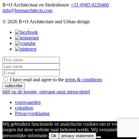
B+O Architectuur en Stedenbouw
+31 (0)85 0220460
info@benoarchitects.com
© 2026 B+O Architecture and Urban design
I have read and agree to the
terms & conditions
blijf op de hoogte, ontvang onze nieuwsbrief
voorwaarden
colophon
Privacyverklaring
Wij gebruiken functionele en analytische cookies om er voor te
zorgen dat deze website naar behoren werkt. Wij verzamelen geen
persoonlijke informatie.
Ok
privacy statement