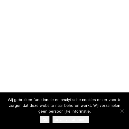
I have read and agree to the
terms & conditions
Wij gebruiken functionele en analytische cookies om er voor te
zorgen dat deze website naar behoren werkt. Wij verzamelen
geen persoonlijke informatie.
Ok
privacy statement