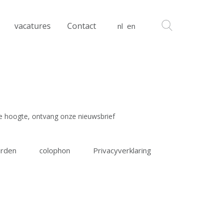
vacatures
Contact
nl
en
 de hoogte, ontvang onze nieuwsbrief
rden
colophon
Privacyverklaring
 read and agree to the
terms & conditions