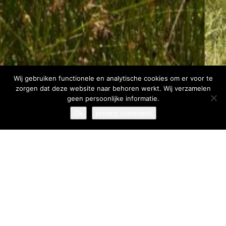
Wij gebruiken functionele en analytische cookies om er voor te
zorgen dat deze website naar behoren werkt. Wij verzamelen
geen persoonlijke informatie.
Ok
privacy statement
home
/
projecten
/
zorg
/
bijzondere leefkern assen
Bijzondere Leefkern Assen
Op het terrein van zorgorganisatie Vanboeijen is een
Bijzondere Leefkern (BLK) gerealiseerd. In de leefkern zijn de
zwaarste zorggroepen ondergebracht. Het éénlaagse gebouw
heeft de vorm van een plus en biedt in drie vleugels een